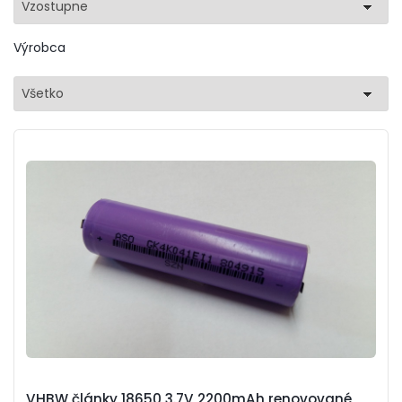
Vzostupne
Výrobca
Všetko
VHBW články 18650 3.7V 2200mAh renovované