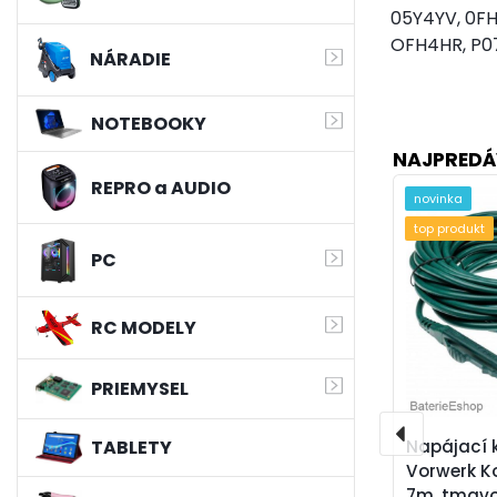
05Y4YV, 0FH
OFH4HR, P07
NÁRADIE
NOTEBOOKY
NAJPREDÁ
REPRO a AUDIO
novinka
top produkt
PC
RC MODELY
PRIEMYSEL
Napájací k
TABLETY
Vorwerk Ko
7m, tmavo