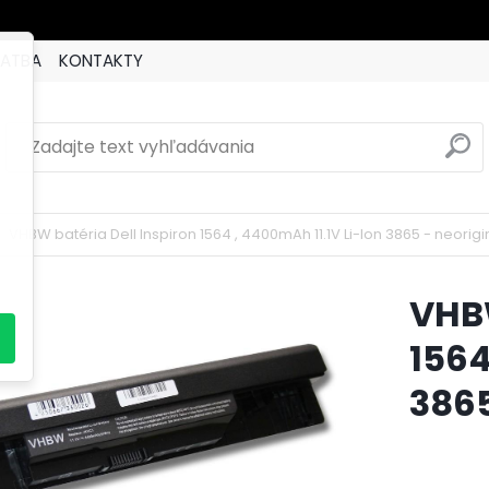
LATBA
KONTAKTY
VHBW batéria Dell Inspiron 1564 , 4400mAh 11.1V Li-Ion 3865 - neorig
VHBW
1564
3865