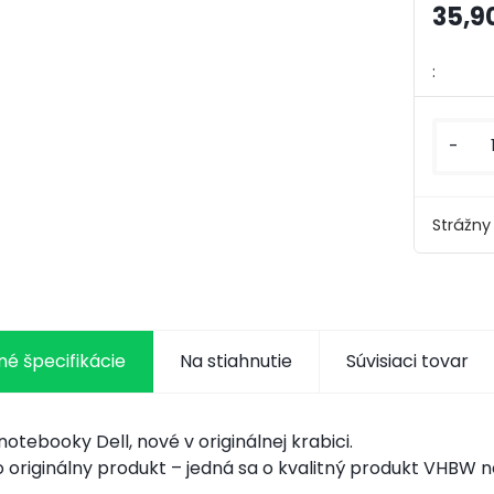
35,9
:
-
Strážny
é špecifikácie
Na stiahnutie
Súvisiaci tovar
notebooky Dell, nové v originálnej krabici.
o originálny produkt – jedná sa o kvalitný produkt VHBW