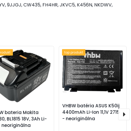
RYV, 9JJGJ, CW435, FH4HR, JKVC5, K456N, NKDWV,
produkt
top produkt
VHBW batéria ASUS K50ij
4400mAh Li-Ion 11,1V 2715
W bateria Makita
- neoriginálna
30, BL1815 18V, 3Ah Li-
- neoriginálna