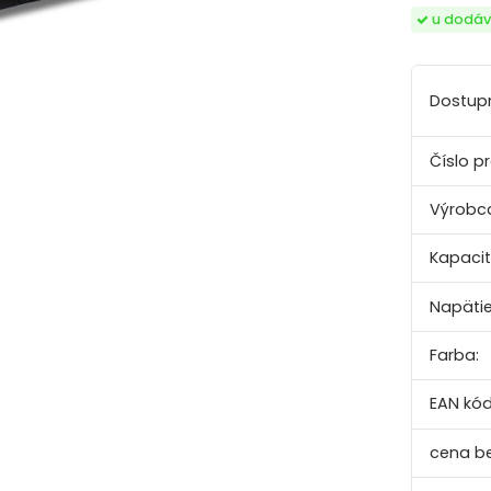
u dodáv
Dostup
Číslo p
Výrobc
Kapacit
Napätie
Farba:
EAN kód