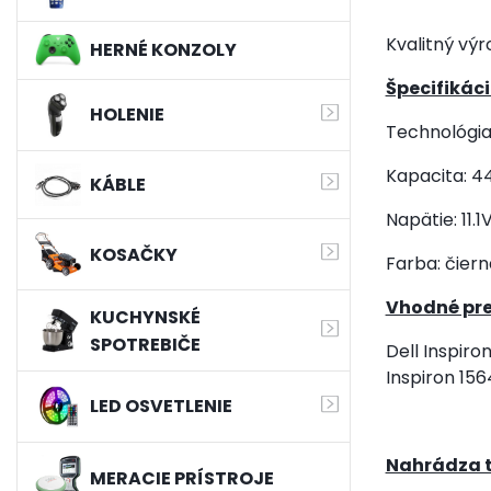
Kvalitný výr
HERNÉ KONZOLY
Špecifikáci
HOLENIE
Technológia:
Kapacita: 
KÁBLE
Napätie: 11.1
KOSAČKY
Farba: čiern
Vhodné pre
KUCHYNSKÉ
SPOTREBIČE
Dell Inspiron
Inspiron 1564
LED OSVETLENIE
Nahrádza t
MERACIE PRÍSTROJE