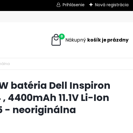
Prihlásenie
Nová registrácia
0
inálna
 batéria Dell Inspiron
 , 4400mAh 11.1V Li-Ion
 - neoriginálna