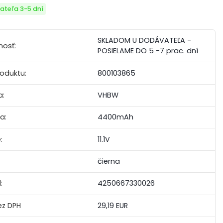
ateľa 3-5 dní
SKLADOM U DODÁVATEĽA -
nosť:
POSIELAME DO 5 -7 prac. dní
roduktu:
800103865
a:
VHBW
a:
4400mAh
:
11.1V
čierna
:
4250667330026
29,19 EUR