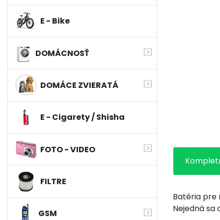
E - Bike
DOMÁCNOSŤ
DOMÁCE ZVIERATÁ
E - Cigarety / Shisha
FOTO - VIDEO
Kompletn
FILTRE
Batéria pre 
Nejedná sa 
GSM