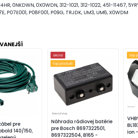
4HR, 0NKDWN, 0X0WDN, 312-1021, 312-1022, 451-11467, 5Y
E, P07E001, P08F001, P09G, TRJDK, UM3, UM6, X0WDM
VANEJŠÍ
akcia
top 
top produkt
VHB
Náhrada rádiovej batérie
ábel pre
BL18
pre Bosch 8697322501,
bold 140/150,
ion 
8697322504, B165 -
zelený