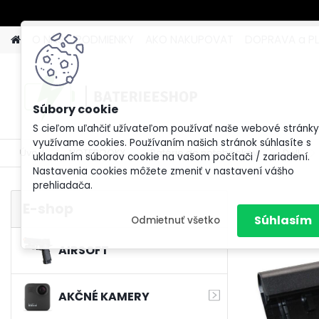
O NÁS
PODMIENKY
AKO NAKUPOVAT
DOPRAVA a P
S cieľom uľahčiť užívateľom používať naše webové stránky
využívame cookies. Používaním našich stránok súhlasíte s
Úvod
NOTEBOOKY
Batérie do notebookov
Dell
ukladaním súborov cookie na vašom počítači / zariadení.
Nastavenia cookies môžete zmeniť v nastavení vášho
prehliadača.
E-shop
Súhlasím
Odmietnuť všetko
AIRSOFT
AKČNÉ KAMERY