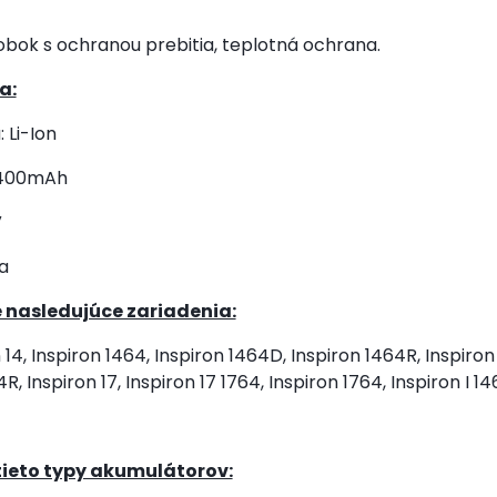
obok s ochranou prebitia, teplotná ochrana.
a:
 Li-Ion
4400mAh
V
a
 nasledujúce zariadenia:
 14, Inspiron 1464, Inspiron 1464D, Inspiron 1464R, Inspiron 
R, Inspiron 17, Inspiron 17 1764, Inspiron 1764, Inspiron I 14
ieto typy akumulátorov: